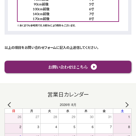
90cm前後
5寸
100cm前後
6寸
140cm前後
7寸
170cm前後
8寸
※あくまでも参考例です。お好みにより例外もございます。
以上の項目をお問い合わせフォームに記入の上送信してください。
お問い合わせはこちら
営業日カレンダー
2026年 8月
日
月
火
水
木
金
土
26
27
28
29
30
31
1
2
3
4
5
6
7
8