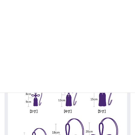
赤
紫
・サイズ（約／cm）
【3寸】
【4寸】
【5寸】